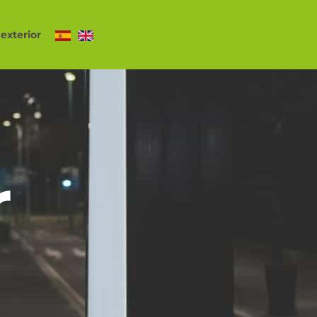
exterior
r