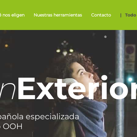
 nos eligen
Nuestras herramientas
Contacto
| Todo 
n
Exterio
añola especializada
io OOH