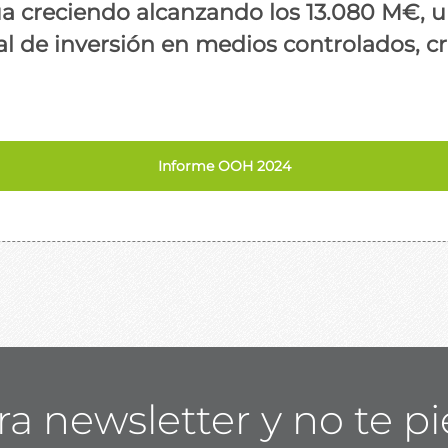
núa creciendo alcanzando los 13.080 M€,
al de inversión en medios controlados, c
Informe OOH 2024
ra newsletter y no te p