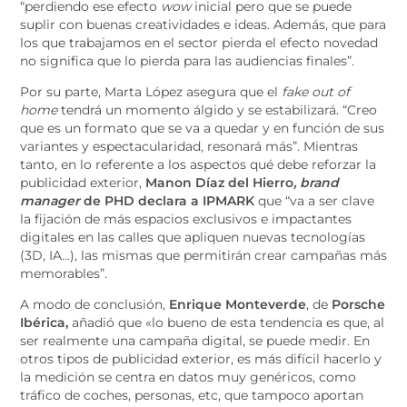
“perdiendo ese efecto
wow
inicial pero que se puede
suplir con buenas creatividades e ideas. Además, que para
los que trabajamos en el sector pierda el efecto novedad
no significa que lo pierda para las audiencias finales”.
Por su parte, Marta López asegura que el
fake out of
home
tendrá un momento álgido y se estabilizará. “Creo
que es un formato que se va a quedar y en función de sus
variantes y espectacularidad, resonará más”. Mientras
tanto, en lo referente a los aspectos qué debe reforzar la
publicidad exterior,
Manon Díaz del Hierro
, brand
manager
de PHD declara a IPMARK
que “va a ser clave
la fijación de más espacios exclusivos e impactantes
digitales en las calles que apliquen nuevas tecnologías
(3D, IA…), las mismas que permitirán crear campañas más
memorables”.
A modo de conclusión,
Enrique Monteverde
, de
Porsche
Ibérica,
añadió que «lo bueno de esta tendencia es que, al
ser realmente una campaña digital, se puede medir. En
otros tipos de publicidad exterior, es más difícil hacerlo y
la medición se centra en datos muy genéricos, como
tráfico de coches, personas, etc, que tampoco aportan