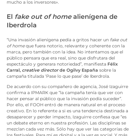
mucho a los inversores».
El
fake out of home
alienígena de
Iberdrola
“Una invasión alienígena pedía a gritos hacer un
fake out
of home
que fuera notorio, relevante y coherente con la
marca, pero también con la idea. No intentamos que el
público pensara que era real, sino que disfrutara del
espectáculo y generara notoriedad”, manifiesta
Félix
Carral,
creative director
de Ogilvy España
sobre la
campaña titulada ‘Pase lo que pase’ de Iberdrola.
De acuerdo con su compañero de agencia, José Izaguirre
confirma a IPMARK que “la campaña tenía que ver con
hacer pensar al público que la invasión podía suceder”.
Por ello, el FOOH entró de manera natural en el proceso
creativo. En lo referente a si es una tendencia destinada a
desaparecer y perder impacto, Izaguirre confiesa que “es
un debate eterno en nuestra profesión. Las disciplinas se
mezclan cada vez más. Sólo hay que ver las categorías de
los festivales. Para mí es digital y a la vez es social. Y más